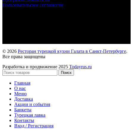
Пользовательское соглашение
Мы в социальных сетях
Просвещения пр., д.33к1
+7 (933)-399-51-29
Лиговский пр., д.162
+7 (933)-399-51-52
© 2026
Ресторан турецкой кухни Галата в Санкт-Петербурге
.
Все права защищены
Разработка и продвижение 2025
Todayrus.ru
Поиск
Главная
О нас
Меню
Доставка
Акции и события
Банкеты
Турецкая лавка
Контакты
Вход / Регистрация