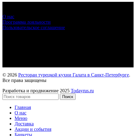
О нас
Программа лояльности
Пользовательское соглашение
Мы в социальных сетях
Просвещения пр., д.33к1
+7 (933)-399-51-29
Лиговский пр., д.162
+7 (933)-399-51-52
© 2026
Ресторан турецкой кухни Галата в Санкт-Петербурге
.
Все права защищены
Разработка и продвижение 2025
Todayrus.ru
Поиск
Главная
О нас
Меню
Доставка
Акции и события
Банкеты